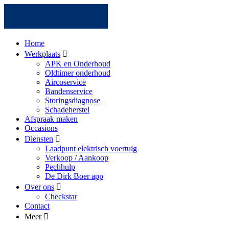
Home
Werkplaats
APK en Onderhoud
Oldtimer onderhoud
Aircoservice
Bandenservice
Storingsdiagnose
Schadeherstel
Afspraak maken
Occasions
Diensten
Laadpunt elektrisch voertuig
Verkoop / Aankoop
Pechhulp
De Dirk Boer app
Over ons
Checkstar
Contact
Meer